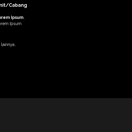
nit/Cabang
orem Ipsum
,
orem Ipsum
lainnya..