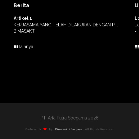
Berita
U
Artikel 1
L
KERJASAMA YANG TELAH DILAKUKAN DENGAN PT.
L
BIMASAKT
-
lainnya..
PT. Arfa Putra Soegama 2026
Made with
by
Bimasakti Sanjaya
All Rights Reserved